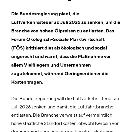
Die
Bundesregierung
plant
,
die
Luftverkehrssteuer
ab
Juli
2026
zu
senken
,
um
die
Branche
von
hohen
Ölpreisen
zu
entlasten. D
as
Forum
Ökologisch
-
Soziale
Marktwirtschaft
(FÖS)
kritisiert dies
als
ökologisch
und
sozial
ungerecht
und warnt,
dass
die
Maßnahme
vor
allem
Vielfliegern
und
Unternehmen
zugutekommt
,
während
Geringverdiener
die
Kosten
tragen
.
Die Bundesregierung will die Luftverkehrssteuer ab
Juli 2026 senken und damit die Luftfahrtbranche
entlasten. Die Branche verweist auf vermeintlich
hohe staatliche Standortkosten, obwohl Kerosin von
der Energiesteuer und internationale Tickets von